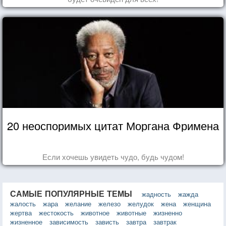
20 неоспоримых цитат Моргана Фримена
Если хочешь увидеть чудо, будь чудом!
САМЫЕ ПОПУЛЯРНЫЕ ТЕМЫ
жадность
жажда
жалость
жара
желание
железо
желудок
жена
женщина
жертва
жестокость
животное
животные
жизненно
жизненное
зависимость
зависть
завтра
завтрак