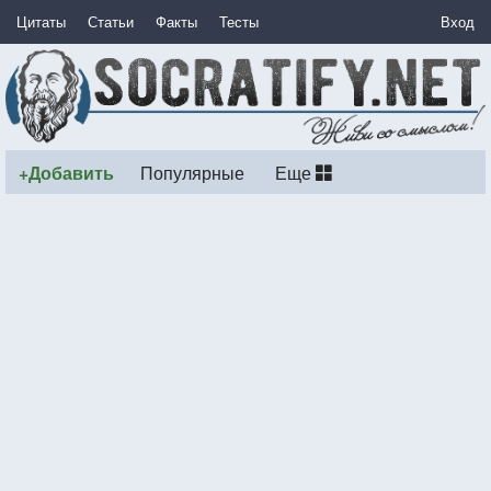
Цитаты
Статьи
Факты
Тесты
Вход
+Добавить
Популярные
Еще