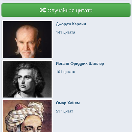
Случайная цитата
Джордж Карлин
141 цитата
Иоганн Фридрих Шиллер
101 цитата
Омар Хайям
517 цитат