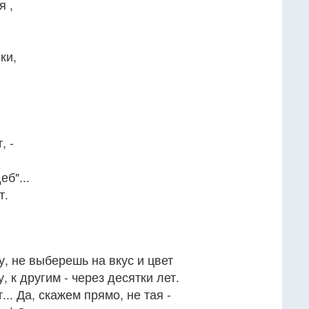
я ,
ки,
, -
еб"...
т.
у, не выберешь на вкус и цвет
, к другим - через десятки лет.
т... Да, скажем прямо, не тая -