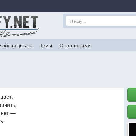
чайная цитата
Темы
С картинками
 цвет,
начить,
 нет —
ь.