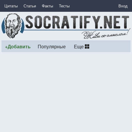
Цитаты
Статьи
Факты
Тесты
Вход
+Добавить
Популярные
Еще