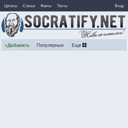
Цитаты
Статьи
Факты
Тесты
Вход
+Добавить
Популярные
Еще