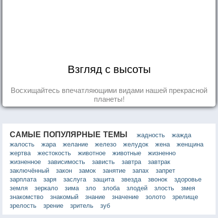
Взгляд с высоты
Восхищайтесь впечатляющими видами нашей прекрасной
планеты!
САМЫЕ ПОПУЛЯРНЫЕ ТЕМЫ
жадность
жажда
жалость
жара
желание
железо
желудок
жена
женщина
жертва
жестокость
животное
животные
жизненно
жизненное
зависимость
зависть
завтра
завтрак
заключённый
закон
замок
занятие
запах
запрет
зарплата
заря
заслуга
защита
звезда
звонок
здоровье
земля
зеркало
зима
зло
злоба
злодей
злость
змея
знакомство
знакомый
знание
значение
золото
зрелище
зрелость
зрение
зритель
зуб