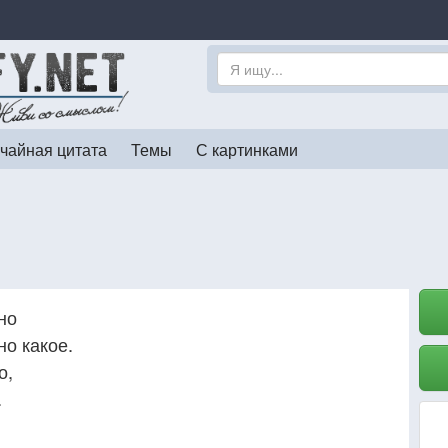
чайная цитата
Темы
С картинками
но
о какое.
о,
.