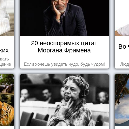
20 неоспоримых цитат
Во 
ких
Моргана Фримена
о
овать
щение
Если хочешь увидеть чудо, будь чудом!
Люд
ащает
ик.