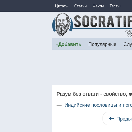
Цитаты
Статьи
Факты
Тесты
+Добавить
Популярные
Слу
Разум без отваги - свойство, 
—
Индийские пословицы и пог
Преды