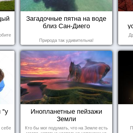
дый
Загадочные пятна на воде
близ Сан-Диего
у
юбите
Д
Природа так удивительна!
 "у
Инопланетные пейзажи
Земли
ь себе
Кто бы мог подумать, что на Земле есть
П
места, которые настолько непохожи на