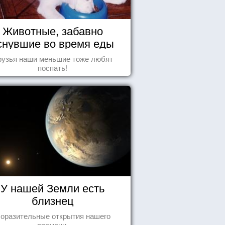
Животные, забавно
снувшие во время еды
рузья наши меньшие тоже любят
поспать!
У нашей Земли есть
близнец
оразительные открытия нашего
времени.