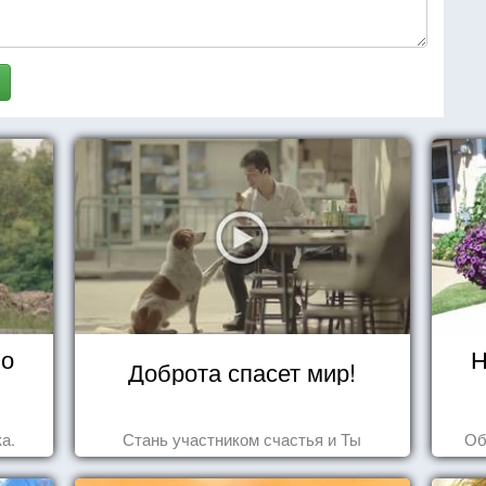
 о
Н
Доброта спасет мир!
а.
Стань участником счастья и Ты
Об