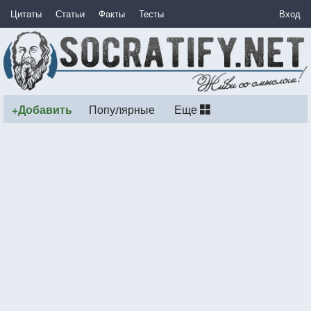
Цитаты
Статьи
Факты
Тесты
Вход
+Добавить
Популярные
Еще