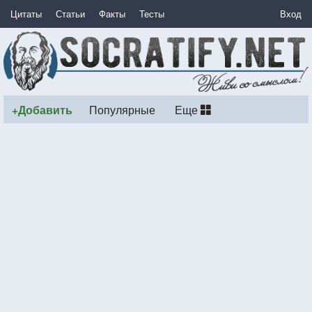
Цитаты
Статьи
Факты
Тесты
Вход
+Добавить
Популярные
Еще