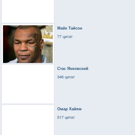
Майк Тайсон
77 цитат
Стас Янковский
346 цитат
Омар Хайям
517 цитат