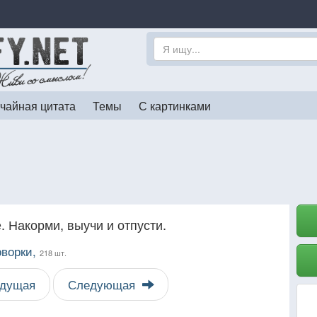
чайная цитата
Темы
С картинками
. Накорми, выучи и отпусти.
оворки,
218 шт.
дущая
Следующая