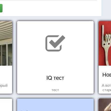
Нов
IQ тест
торый
А во
тест
стар