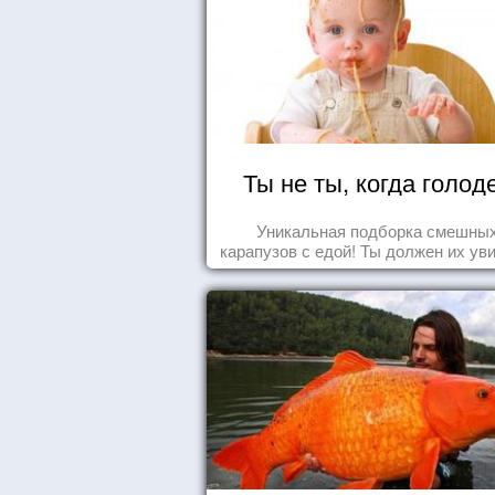
Ты не ты, когда голод
Уникальная подборка смешны
карапузов с едой! Ты должен их ув