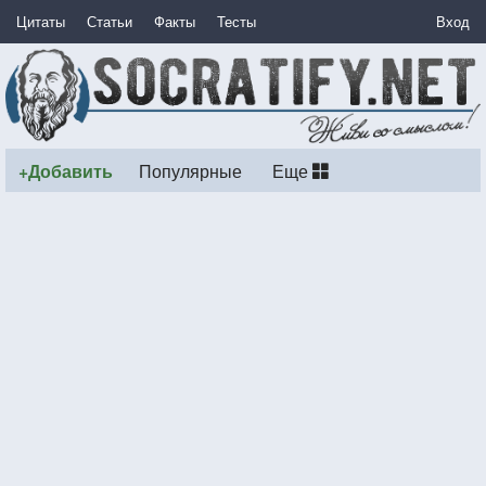
Цитаты
Статьи
Факты
Тесты
Вход
+Добавить
Популярные
Еще