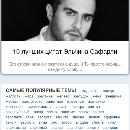
10 лучших цитат Эльчина Сафарли
Его строки нежно ложатся на душу и Ты просто веришь
каждому слову...
САМЫЕ ПОПУЛЯРНЫЕ ТЕМЫ
жадность
жажда
жалость
жара
желание
железо
желудок
жена
женщина
жертва
жестокость
животное
животные
жизненно
жизненное
зависимость
зависть
завтра
завтрак
заключённый
закон
замок
занятие
запах
запрет
зарплата
заря
заслуга
защита
звезда
звонок
здоровье
земля
зеркало
зима
зло
злоба
злодей
злость
змея
знакомство
знакомый
знание
значение
золото
зрелище