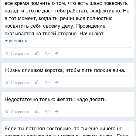
все время помнить о том, что есть шанс повернуть
назад, и это не даст тебе работать эффективно. Но
в тот момент, когда ты решишься полностью
посвятить себя своему делу, Провидение
оказывается на твоей стороне. Начинают
происходить такие вещи, которые не могли бы
раскрыть
случиться при иных обстоятельствах На что бы ты
Сохранить
ни был способен, о чем бы ты ни мечтал, начни
осуществлять это. Смелость придает человеку силу
Жизнь слишком коротка, чтобы пить плохие вина.
и даже магическую власть. Решайся!
Сохранить
Недостаточно только желать: надо делать.
Сохранить
Если ты потерял состояние, то ты еще ничего не
потерял; состояние ты можешь нажить вновь. Если