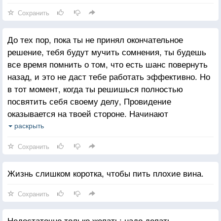
Сохранить
До тех пор, пока ты не принял окончательное
решение, тебя будут мучить сомнения, ты будешь
все время помнить о том, что есть шанс повернуть
назад, и это не даст тебе работать эффективно. Но
в тот момент, когда ты решишься полностью
посвятить себя своему делу, Провидение
оказывается на твоей стороне. Начинают
происходить такие вещи, которые не могли бы
раскрыть
случиться при иных обстоятельствах На что бы ты
Сохранить
ни был способен, о чем бы ты ни мечтал, начни
осуществлять это. Смелость придает человеку силу
Жизнь слишком коротка, чтобы пить плохие вина.
и даже магическую власть. Решайся!
Сохранить
Недостаточно только желать: надо делать.