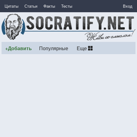
Цитаты
Статьи
Факты
Тесты
Вход
+Добавить
Популярные
Еще