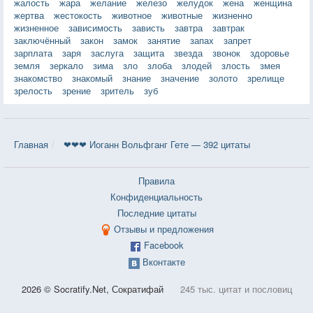
жалость
жара
желание
железо
желудок
жена
женщина
жертва
жестокость
животное
животные
жизненно
жизненное
зависимость
зависть
завтра
завтрак
заключённый
закон
замок
занятие
запах
запрет
зарплата
заря
заслуга
защита
звезда
звонок
здоровье
земля
зеркало
зима
зло
злоба
злодей
злость
змея
знакомство
знакомый
знание
значение
золото
зрелище
зрелость
зрение
зритель
зуб
Главная
❤❤❤ Иоганн Вольфганг Гете — 392 цитаты
Правила
Конфиденциальность
Последние цитаты
Отзывы и предложения
Facebook
Вконтакте
2026 © Socratify.Net, Сократифай
245 тыс. цитат и пословиц