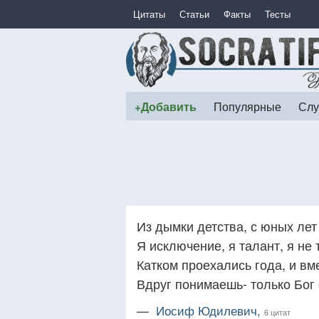
Цитаты
Статьи
Факты
Тесты
+Добавить
Популярные
Слу
Из дымки детства, с юных лет
Я исключение, я талант, я не т
Катком проехались года, и вм
Вдруг понимаешь- только Бог
—
Иосиф Юдилевич,
6 цитат