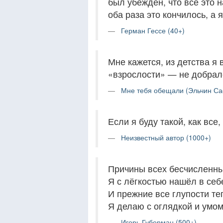
был убежден, что все это н
оба раза это кончилось, а я
Герман Гессе (40+)
Мне кажется, из детства я
«взрослости» — не добралс
Мне тебя обещали (Эльчин Са
Если я буду такой, как все, 
Неизвестный автор (1000+)
Причины всех бесчисленны
Я с лёгкостью нашёл в себ
И прежние все глупости те
Я делаю с оглядкой и умом
Игорь Губерман (500+)