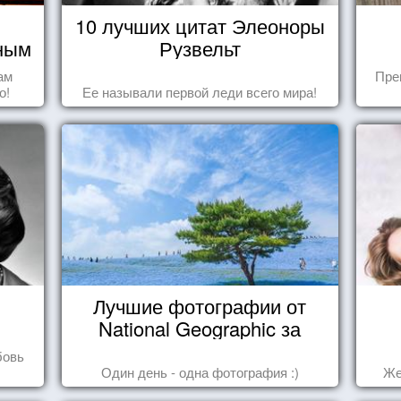
10 лучших цитат Элеоноры
чным
Рузвельт
ам
Пре
о!
Ее называли первой леди всего мира!
Лучшие фотографии от
National Geographic за
октябрь 2014
бовь
Один день - одна фотография :)
Же