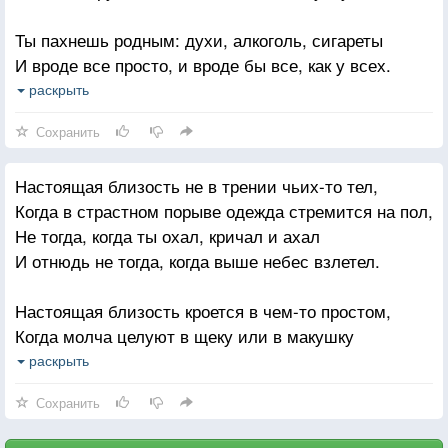
И в объятьях твоих, на твоей же уютной груди.
Ты пахнешь родным: духи, алкоголь, сигареты
Ты же знаешь, слова твои душу мне очень согрели,
И вроде все просто, и вроде бы все, как у всех.
Когда ты прошептал: "Будем вместе всему вопреки".
С тобой ухожу я в «закаты», домой же в «рассветы»
раскрыть
И ты для меня, как для странника — лучший ночлег.
Сохранить
Ты пахнешь родным. Родные любимые руки
Настоящая близость не в трении чьих-то тел,
Опять обвивают и душат в порыве любви.
Когда в страстном порыве одежда стремится на пол,
И в этот момент раздражают сторонние звуки
Не тогда, когда ты охал, кричал и ахал
И радуют вновь темно-карие вишни твои.
И отнюдь не тогда, когда выше небес взлетел.
И губы впиваются в тело и яд твой по венам.
Настоящая близость кроется в чем-то простом,
Опять упиваюсь губами, ночной тишиной.
Когда молча целуют в щеку или в макушку
Ты знаешь, наверное близиться все к переменам,
И когда в квартире делят одну раскладушку,
раскрыть
Коль пахну и я, до боли, какой-то родной.
Не задумываясь о проблемах, когда вдвоем
Сохранить
Настоящая близость не ночью — она по утрам,