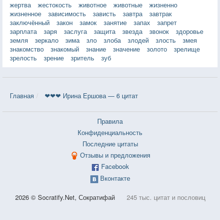
жертва
жестокость
животное
животные
жизненно
жизненное
зависимость
зависть
завтра
завтрак
заключённый
закон
замок
занятие
запах
запрет
зарплата
заря
заслуга
защита
звезда
звонок
здоровье
земля
зеркало
зима
зло
злоба
злодей
злость
змея
знакомство
знакомый
знание
значение
золото
зрелище
зрелость
зрение
зритель
зуб
Главная
❤❤❤ Ирина Ершова — 6 цитат
Правила
Конфиденциальность
Последние цитаты
Отзывы и предложения
Facebook
Вконтакте
2026 © Socratify.Net, Сократифай
245 тыс. цитат и пословиц