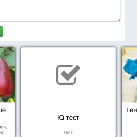
ые
Ген
IQ тест
ния,
но
тест