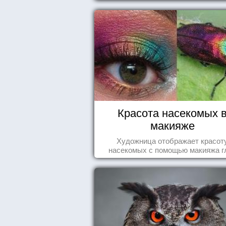
видели , но никогда не представл
себе, что употребляете их в пищ
Красота насекомых 
макияже
Художница отображает красот
насекомых с помощью макияжа г