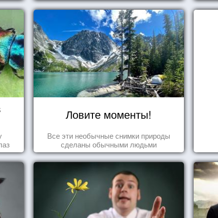
яли
у.
в
Ловите моменты!
у
Все эти необычные снимки природы
лаз
сделаны обычными людьми