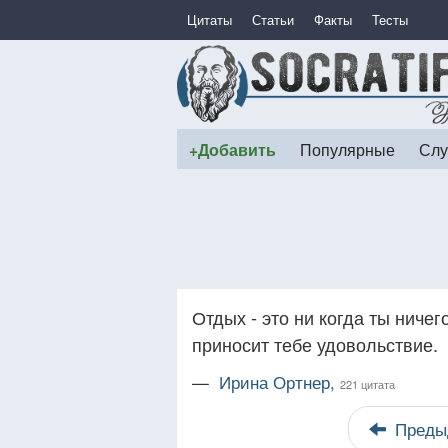
Цитаты
Статьи
Факты
Тесты
+Добавить
Популярные
Слу
Отдых - это ни когда ты ничег
приносит тебе удовольствие.
—
Ирина Ортнер,
221 цитата
Преды