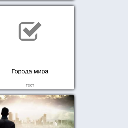
Города мира
тест