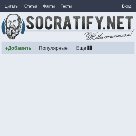
Цитаты
Статьи
Факты
Тесты
Вход
+Добавить
Популярные
Еще