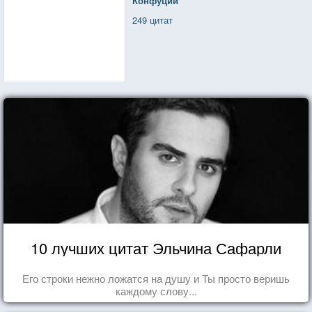
Конфуций
249 цитат
10 лучших цитат Эльчина Сафарли
Его строки нежно ложатся на душу и Ты просто веришь
каждому слову...