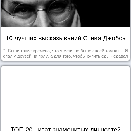
10 лучших высказываний Стива Джобса
"...Были такие времена, что у меня не было своей комнаты. Я
спал у друзей на полу, а для того, чтобы купить еды - сдавал
бутылки из под кока-колы"
ТОП 20 цитат знаменитых личностей