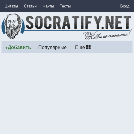
Цитаты
Статьи
Факты
Тесты
Вход
+Добавить
Популярные
Еще