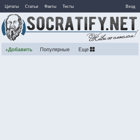
Цитаты
Статьи
Факты
Тесты
Вход
+Добавить
Популярные
Еще