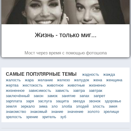
Жизнь - только миг...
Мост через время с помощью фотошопа
САМЫЕ ПОПУЛЯРНЫЕ ТЕМЫ
жадность
жажда
жалость
жара
желание
железо
желудок
жена
женщина
жертва
жестокость
животное
животные
жизненно
жизненное
зависимость
зависть
завтра
завтрак
заключённый
закон
замок
занятие
запах
запрет
зарплата
заря
заслуга
защита
звезда
звонок
здоровье
земля
зеркало
зима
зло
злоба
злодей
злость
змея
знакомство
знакомый
знание
значение
золото
зрелище
зрелость
зрение
зритель
зуб