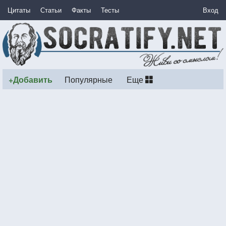
Цитаты
Статьи
Факты
Тесты
Вход
+Добавить
Популярные
Еще