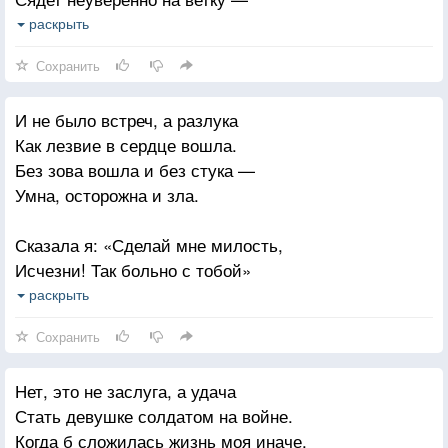
Летят последние минуты мира!
На привычной жердочке верней
раскрыть
Проходит час, потом пройдет другой,
Неужели можно даже клетку
И мрачная трагедия Шекспира
Сохранить
Полюбить и тосковать о ней?
Покажется забавною игрой.
И не было встреч, а разлука
Как лезвие в сердце вошла.
Без зова вошла и без стука —
Умна, осторожна и зла.
Сказала я: «Сделай мне милость,
Исчезни! Так больно с тобой»
«Нет, я навсегда поселилась,
раскрыть
Я стала твоею судьбой».
Сохранить
Нет, это не заслуга, а удача
Стать девушке солдатом на войне.
Когда б сложилась жизнь моя иначе,