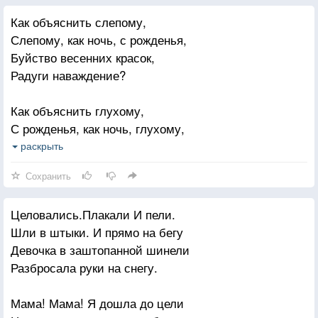
Приходи ко мне летом,
Как объяснить слепому,
Зимой, приходи я открою дверь.
Слепому, как ночь, с рожденья,
Ты ведь мой, ты ведь только мой
Буйство весенних красок,
Я люблю тебя,слышишь Верь!
Радуги наваждение?
Как объяснить глухому,
С рожденья, как ночь, глухому,
Нежность виолончели
раскрыть
Или угрозу грома?
Сохранить
Как объяснить бедняге,
Целовались.Плакали И пели.
Рожденному с рыбьей кровью,
Шли в штыки. И прямо на бегу
Тайного земного чуда,
Девочка в заштопанной шинели
Названного Любовью!
Разбросала руки на снегу.
Мама! Мама! Я дошла до цели