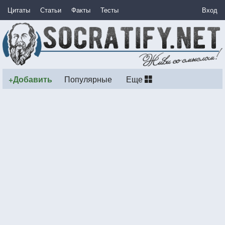
Цитаты
Статьи
Факты
Тесты
Вход
+Добавить
Популярные
Еще