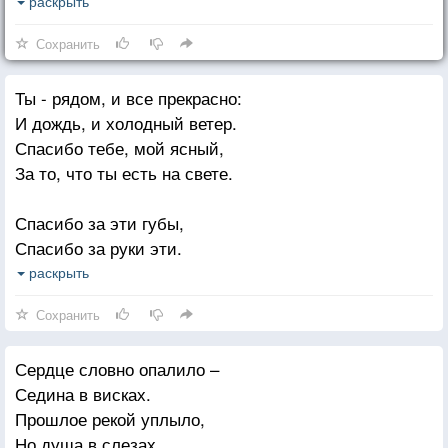
Тебя безжалостно за горло схватит
раскрыть
Холодными ручищами испуг:
Сохранить
Жил на бегу, за призраком в погоне,
Ты - рядом, и все прекрасно:
В сетях забот и неотложных дел...
И дождь, и холодный ветер.
А может главное - и проворонил...
Спасибо тебе, мой ясный,
А может главное - и проглядел...
За то, что ты есть на свете.
Спасибо за эти губы,
Спасибо за руки эти.
Спасибо тебе, мой любый,
раскрыть
За то, что ты есть на свете.
Сохранить
Ты - рядом, а ведь могли бы
Сердце словно опалило –
Друг друга совсем не встретить.
Седина в висках.
Единственный мой, спасибо
Прошлое рекой уплыло,
За то, что ты есть на свете!
Но душа в слезах.