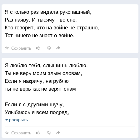
Только вот ведь какое дело -
Я столько раз видала рукопашный,
В том огне я одна горела.
Раз наяву. И тысячу - во сне.
Ржа навеки осталась ржою,
Кто говорит, что на войне не страшно,
А чужая душа-чужою.
Тот ничего не знает о войне.
Сохранить
Я люблю тебя, слышишь люблю.
Ты не верь моим злым словам,
Если я накричу, нагрублю
ты не верь как не верят снам
Если я с другими шучу,
Улыбаюсь я всем подряд,
Ты не верь, я совсем не хочу
раскрыть
Чтоб был мрачен и строг твой взгляд.
Сохранить