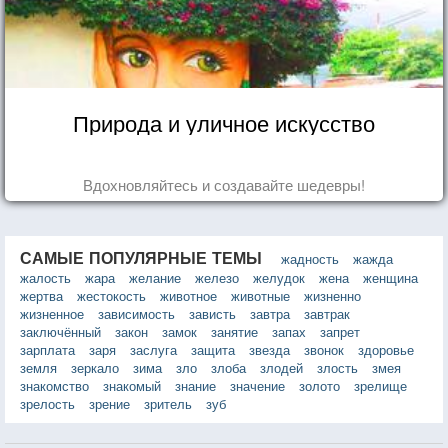
Природа и уличное искусство
Вдохновляйтесь и создавайте шедевры!
САМЫЕ ПОПУЛЯРНЫЕ ТЕМЫ
жадность
жажда
жалость
жара
желание
железо
желудок
жена
женщина
жертва
жестокость
животное
животные
жизненно
жизненное
зависимость
зависть
завтра
завтрак
заключённый
закон
замок
занятие
запах
запрет
зарплата
заря
заслуга
защита
звезда
звонок
здоровье
земля
зеркало
зима
зло
злоба
злодей
злость
змея
знакомство
знакомый
знание
значение
золото
зрелище
зрелость
зрение
зритель
зуб