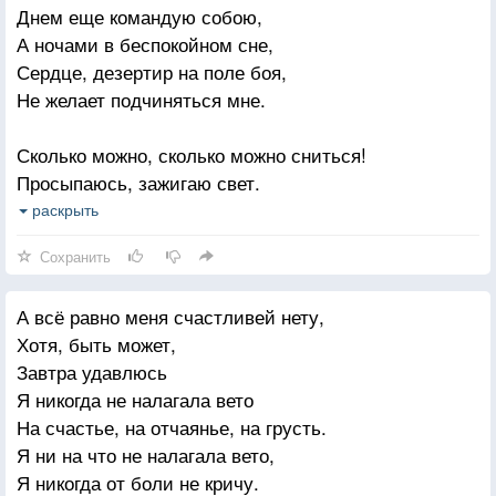
Днем еще командую собою,
Но не знали немцы русских,
А ночами в беспокойном сне,
Всё черно, всё угрюмо.
Ждал их страшный бой.
Сердце, дезертир на поле боя,
Но реви не реви,
Не желает подчиняться мне.
Что тут можно придумать,
За берёзы и пригорки,
Если нету любви?
За родимый дом.
Сколько можно, сколько можно сниться!
За Кавказ, Кубань и Волгу,
Просыпаюсь, зажигаю свет.
Может, стать на колени?
За великий Дон.
За день отвоеванных позиций
раскрыть
Обварить кипятком?
Утром словно не было и нет.
Настрочить заявление
Всем солдатам воевавшим
Сохранить
В профсоюз и партком?
Низкий наш поклон.
Вновь тревога, снова боль тупая.
По солдатам, в битве павшим, –
А всё равно меня счастливей нету,
А считала, это за спиной.
Ну, допустим, допустим,
Колокольный звон.
Хотя, быть может,
Как татуировка, проступает
Что ему пригрозят,
Завтра удавлюсь
Все, что было вытравлено мной.
И, напуганный, пусть он
Я никогда не налагала вето
Возвратится назад.
На счастье, на отчаянье, на грусть.
Я ни на что не налагала вето,
Жалкий, встанет у двери,
Я никогда от боли не кричу.
Оглядится с тоской.