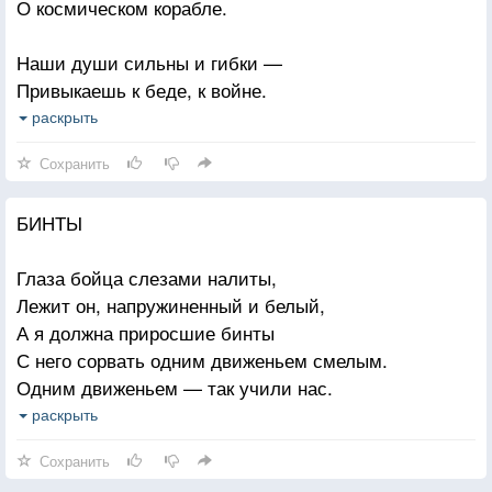
О космическом корабле.
Что давно я изверилась, сникла, устала,
Наши души сильны и гибки —
Что на чудо надеяться перестала,
Привыкаешь к беде, к войне.
Ничего не хочу, никого не виню,
Только к чуду твоей улыбки
раскрыть
Что в остывшей золе не воскреснуть огню?
Невозможно привыкнуть мне.
Сохранить
Только вслух разве вымолвишь эти слова?
И молчала, молчала, молчала Москва.
БИНТЫ
Глаза бойца слезами налиты,
Лежит он, напружиненный и белый,
А я должна приросшие бинты
С него сорвать одним движеньем смелым.
Одним движеньем — так учили нас.
Одним движеньем — только в этом жалость
раскрыть
Но встретившись со взглядом страшных глаз,
Сохранить
Я на движенье это не решалась.