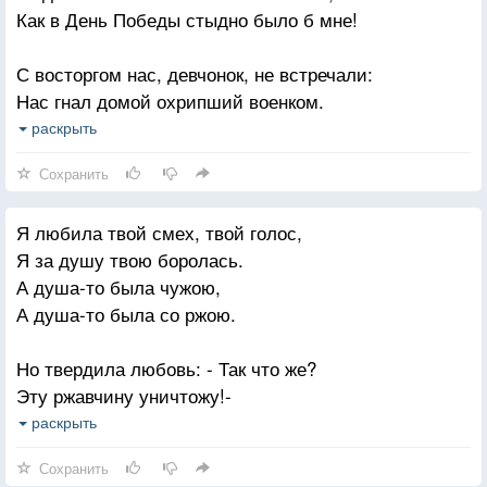
Как в День Победы стыдно было б мне!
С восторгом нас, девчонок, не встречали:
Нас гнал домой охрипший военком.
Так было в сорок первом. А медали
раскрыть
И прочие регалии потом
Сохранить
Смотрю назад, в продымленные дали:
Я любила твой смех, твой голос,
Нет, не заслугой в тот зловещий год,
Я за душу твою боролась.
А высшей честью школьницы считали
А душа-то была чужою,
Возможность умереть за свой народ.
А душа-то была со ржою.
Но твердила любовь: - Так что же?
Эту ржавчину уничтожу!-
Были бури, и были штили.
раскрыть
Ах, какие пожары были!
Сохранить