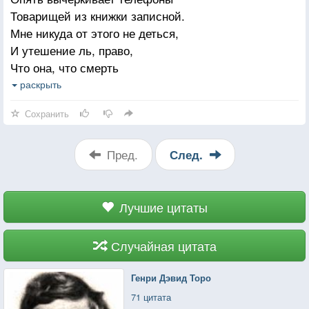
Он так рыдает горячо.
Товарищей из книжки записной.
Мне никуда от этого не деться,
Рыдает о годах суровых,
И утешение ль, право,
Что называются войной,
Что она, что смерть
Рыдает он о юных вдовах,
Не может вычеркнуть из сердца
раскрыть
О тех, кому не быть женой.
Ушедших дорогие имена?
Сохранить
И, подчиняясь странно власти,
Мужчины не скрывают слез
Пред.
След.
Потом смычок поет о счастье,
О белом пламени берез,
Лучшие цитаты
Гремят в концертном зале взрывы,
Гудят ветра, шумит вода
Как эта женщина красива!
Случайная цитата
Как бесконечно молода!
Генри Дэвид Торо
71 цитата