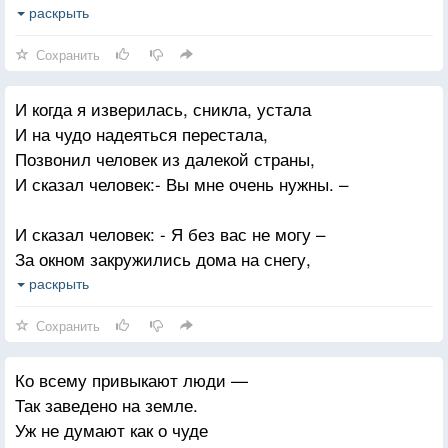
Пока живу — борюсь.
раскрыть
Обоймёт, лицемеря, -
Меня счастливей нету,
Для чего он такой?
Сохранить
Меня задуть не смогут, как свечу.
Полу муж, полу пленник,
И когда я изверилась, сникла, устала
Тут реви не реви...
И на чудо надеяться перестала,
Нет грустней преступления,
Позвонил человек из далекой страны,
Чем любовь без любви!
И сказал человек:- Вы мне очень нужны. –
И сказал человек: - Я без вас не могу –
За окном закружились дома на снегу,
Дрогнул пол, покачнулись четыре стены.
раскрыть
Человек повторил: - Вы мне очень нужны –
Сохранить
Этот голос с акцентом – замедленный, низкий
Ко всему привыкают люди —
А потом бормотание телефонистки:
Так заведено на земле.
- Почему вы молчите, Москва, почему?
Уж не думают как о чуде
Отвечайте, алло! – Что ответить ему?