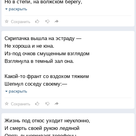
Но в степи, на волжском берегу,
Девочка в заштопанной шинели
раскрыть
Разбросала руки на снегу.
Сохранить
Скрипачка вышла на эстраду —
Не хороша и не юна.
Из-под очков смущенным взглядом
Взглянула в темный зал она.
Какой-то франт со вздохом тяжким
Шепнул соседу своему:—
Ну и уродлива бедняжка —
раскрыть
Не пожелаю никому—
Сохранить
Но тишина вдруг раскололась,
Жизнь под откос уходит неуклонно,
По струнам заскользил смычок.
И смерть своей рукою ледяной
Послушен скрипки чистый голос,
Опять вычеркивает телефоны