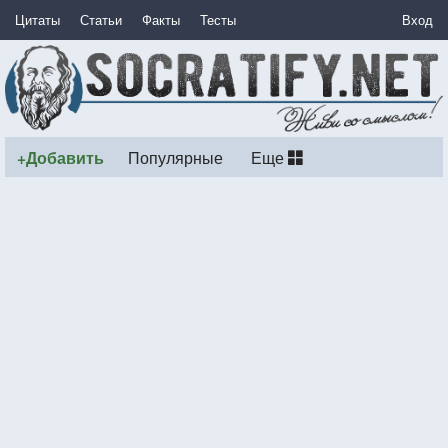
Цитаты
Статьи
Факты
Тесты
Вход
+Добавить
Популярные
Еще