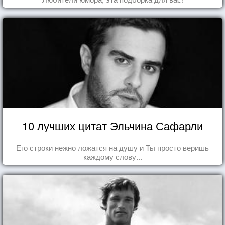
10 лучших цитат Эльчина Сафарли
Его строки нежно ложатся на душу и Ты просто веришь
каждому слову...