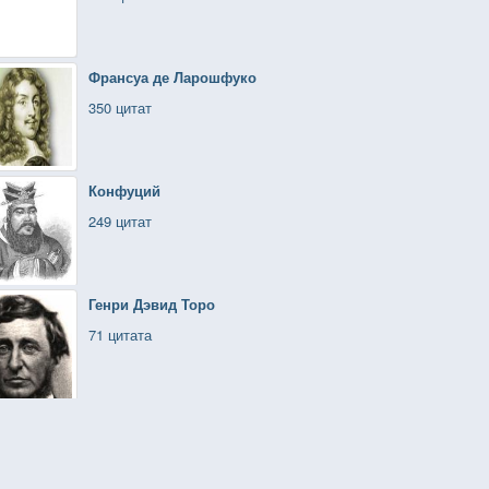
Франсуа де Ларошфуко
350 цитат
Конфуций
249 цитат
Генри Дэвид Торо
71 цитата