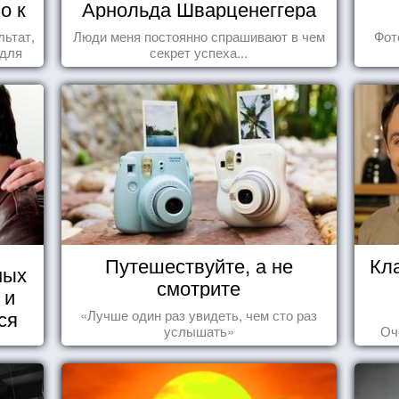
о к
Арнольда Шварценеггера
льтат,
Люди меня постоянно спрашивают в чем
Фот
 для
секрет успеха...
Путешествуйте, а не
Кл
ных
смотрите
 и
ся
«Лучше один раз увидеть, чем сто раз
услышать»
Оч