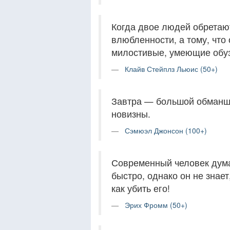
Когда двое людей обретают
влюбленности, а тому, что
милостивые, умеющие обузд
Клайв Стейплз Льюис (50+)
Завтра — большой обманщик
новизны.
Сэмюэл Джонсон (100+)
Современный человек думае
быстро, однако он не знае
как убить его!
Эрих Фромм (50+)