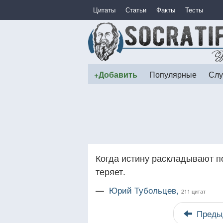
Цитаты
Статьи
Факты
Тесты
+Добавить
Популярные
Слу
Когда истину раскладывают по
теряет.
—
Юрий Тубольцев,
211 цитат
Преды