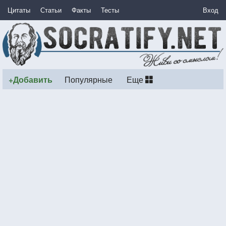
Цитаты
Статьи
Факты
Тесты
Вход
+Добавить
Популярные
Еще