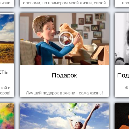
жизни
словами, но примером моей жизни, силой
про
влечения, воодушевляющим влиянием ...
когд
сть
Подарок
Под
ь
той и
Жи
оров!
Лучший подарок в жизни - сама жизнь!