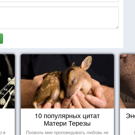
10 популярных цитат
Эн
Матери Терезы
о в
Позволь мне проповедовать любовь не