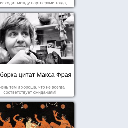
исходит между партнерами тогда,
а они испытывают симпатию друг к
другу...
борка цитат Макса Фрая
знь тем и хороша, что не всегда
соответствует ожиданиям!