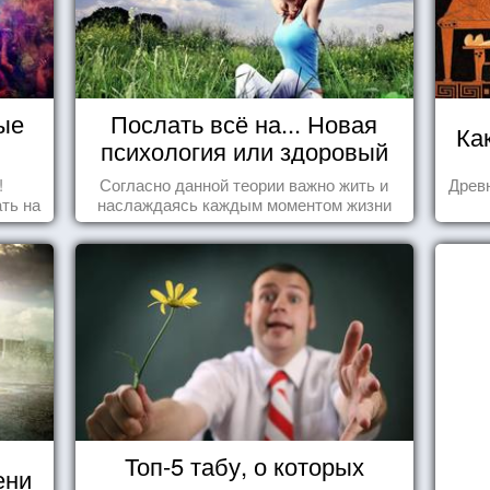
ые
Послать всё на... Новая
Ка
психология или здоровый
пофигизм.
!
Согласно данной теории важно жить и
Древн
ть на
наслаждаясь каждым моментом жизни
ить
осознанно и с удовольствием. Как это,
попробуем разобраться на реальных
примерах.
Топ-5 табу, о которых
ени