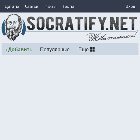
Цитаты
Статьи
Факты
Тесты
Вход
+Добавить
Популярные
Еще