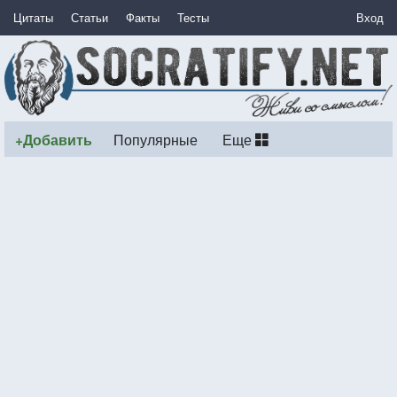
Цитаты
Статьи
Факты
Тесты
Вход
+Добавить
Популярные
Еще