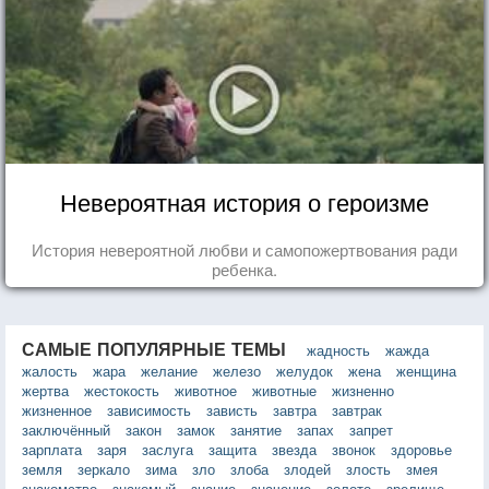
Невероятная история о героизме
История невероятной любви и самопожертвования ради
ребенка.
САМЫЕ ПОПУЛЯРНЫЕ ТЕМЫ
жадность
жажда
жалость
жара
желание
железо
желудок
жена
женщина
жертва
жестокость
животное
животные
жизненно
жизненное
зависимость
зависть
завтра
завтрак
заключённый
закон
замок
занятие
запах
запрет
зарплата
заря
заслуга
защита
звезда
звонок
здоровье
земля
зеркало
зима
зло
злоба
злодей
злость
змея
знакомство
знакомый
знание
значение
золото
зрелище