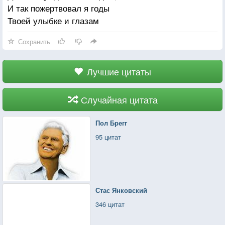
И так пожертвовал я годы
Тебе я душу отдавал;
Твоей улыбке и глазам
Такой души ты знала ль цену?
Ты знала — я тебя не знал!
Сохранить
Лучшие цитаты
Случайная цитата
Пол Брегг
95 цитат
Стас Янковский
346 цитат