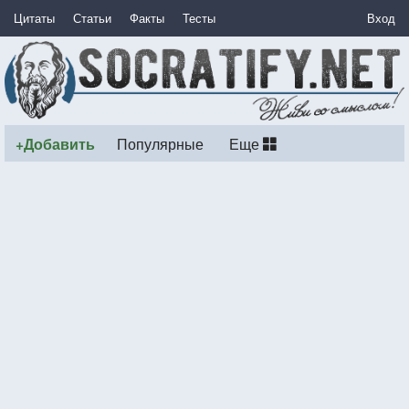
Цитаты
Статьи
Факты
Тесты
Вход
+Добавить
Популярные
Еще