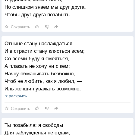
Но слишком знаем мы друг друга,
Чтобы друг друга позабыть.
Сохранить
Отныне стану наслаждаться
И в страсти стану клясться всем;
Со всеми буду я смеяться,
А плакать не хочу ни с кем;
Начну обманывать безбожно,
Чтоб не любить, как я любил, —
Иль женщин уважать возможно,
Когда мне ангел изменил?
раскрыть
Я был готов на смерть и муку
Сохранить
И целый мир на битву звать,
Чтобы твою младую руку —
Ты позабыла: я свободы
Безумец! — лишний раз пожать!
Для заблужденья не отдам;
Не знав коварную измену,