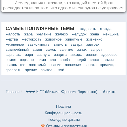
Исследования показали, что каждый шестой брак
распадается из-за того, что одного из супругов не устраивает
та роль, которая выпала ему в семье.
САМЫЕ ПОПУЛЯРНЫЕ ТЕМЫ
жадность
жажда
жалость
жара
желание
железо
желудок
жена
женщина
жертва
жестокость
животное
животные
жизненно
жизненное
зависимость
зависть
завтра
завтрак
заключённый
закон
замок
занятие
запах
запрет
зарплата
заря
заслуга
защита
звезда
звонок
здоровье
земля
зеркало
зима
зло
злоба
злодей
злость
змея
знакомство
знакомый
знание
значение
золото
зрелище
зрелость
зрение
зритель
зуб
Главная
❤❤❤ К *** (Михаил Юрьевич Лермонтов) — 6 цитат
Правила
Конфиденциальность
Последние цитаты
Отзывы и предложения