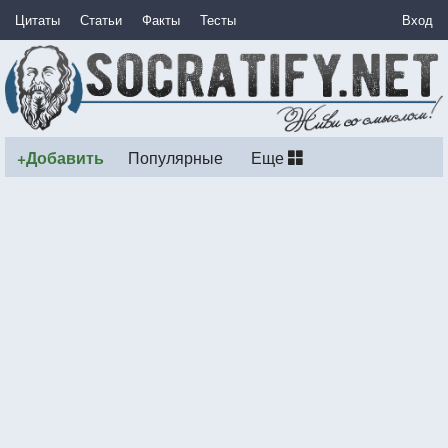
Цитаты
Статьи
Факты
Тесты
Вход
+Добавить
Популярные
Еще