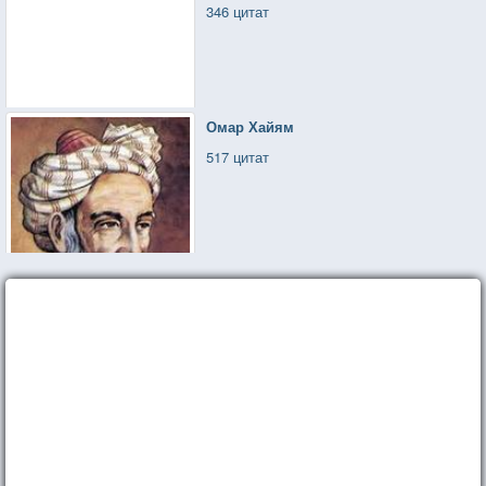
346 цитат
Омар Хайям
517 цитат