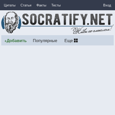
Цитаты
Статьи
Факты
Тесты
Вход
+Добавить
Популярные
Еще