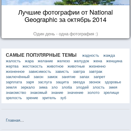
Лучшие фотографии от National
Geographic за октябрь 2014
Один день - одна фотография :)
САМЫЕ ПОПУЛЯРНЫЕ ТЕМЫ
жадность
жажда
жалость
жара
желание
железо
желудок
жена
женщина
жертва
жестокость
животное
животные
жизненно
жизненное
зависимость
зависть
завтра
завтрак
заключённый
закон
замок
занятие
запах
запрет
зарплата
заря
заслуга
защита
звезда
звонок
здоровье
земля
зеркало
зима
зло
злоба
злодей
злость
змея
знакомство
знакомый
знание
значение
золото
зрелище
зрелость
зрение
зритель
зуб
Главная
❤❤❤ Как относиться к себе и людям, или Практическая п