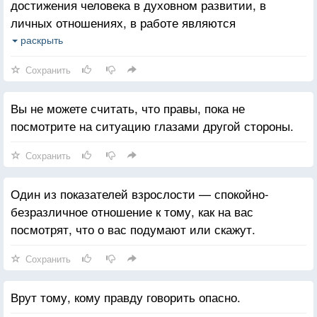
достижения человека в духовном развитии, в
личных отношениях, в работе являются
результатом определенной мысли, его сознания, за
раскрыть
тем следуют действия и поступки. Наши мысли,
Сохранить
наше настроение, эмоции — наши «слуги». Они
покорны или строптивы. Человек хозяин их, а не
Вы не можете считать, что правы, пока не
слуга и не раб. И нельзя позволять страху,
посмотрите на ситуацию глазами другой стороны.
ненависти, зависти, ревности, гневу командовать
вами и тянуть вас в воронку негатива.
Сохранить
Один из показателей взрослости — спокойно-
безразличное отношение к тому, как на вас
посмотрят, что о вас подумают или скажут.
Сохранить
Врут тому, кому правду говорить опасно.