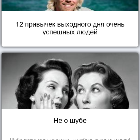
12 привычек выходного дня очень
успешных людей
Не о шубе
Шубу может моль подъесть, а любовь всегда в тренде!