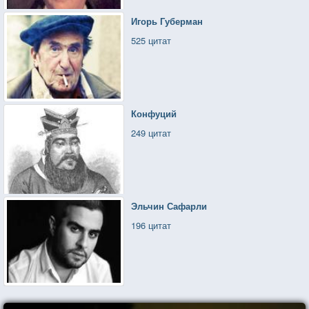
Игорь Губерман
525 цитат
Конфуций
249 цитат
Эльчин Сафарли
196 цитат