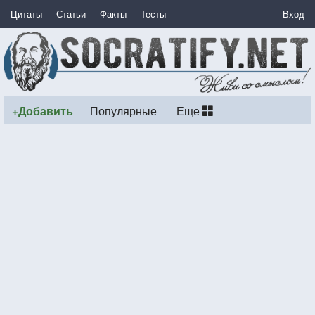
Цитаты
Статьи
Факты
Тесты
Вход
+Добавить
Популярные
Еще