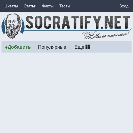
Цитаты
Статьи
Факты
Тесты
Вход
+Добавить
Популярные
Еще