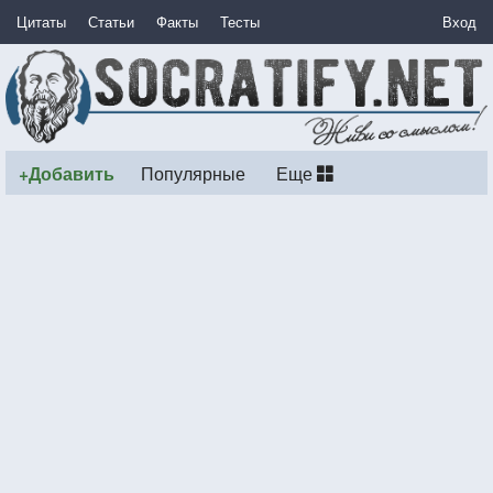
Цитаты
Статьи
Факты
Тесты
Вход
+Добавить
Популярные
Еще