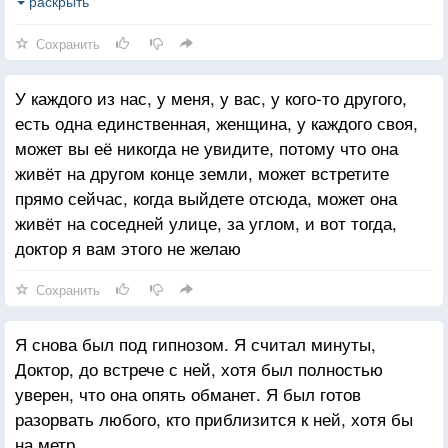
Когда ее не было рядом, у меня начиналась ломка,
раскрыть
я лез на стены. Как наркоман без дозы. Я сам не
Сохранить
заметил, как стал наркоманом, и у моего наркотика
было имя, и голос, и запах волос
У каждого из нас, у меня, у вас, у кого-то другого,
есть одна единственная, женщина, у каждого своя,
может вы её никогда не увидите, потому что она
живёт на другом конце земли, может встретите
прямо сейчас, когда выйдете отсюда, может она
живёт на соседней улице, за углом, и вот тогда,
доктор я вам этого не желаю
Сохранить
Я снова был под гипнозом. Я считал минуты,
Доктор, до встрече с ней, хотя был полностью
уверен, что она опять обманет. Я был готов
разорвать любого, кто приблизится к ней, хотя бы
на метр.