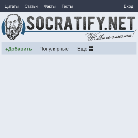
Цитаты
Статьи
Факты
Тесты
Вход
+Добавить
Популярные
Еще