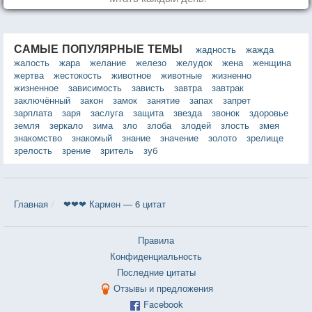
САМЫЕ ПОПУЛЯРНЫЕ ТЕМЫ
жадность
жажда
жалость
жара
желание
железо
желудок
жена
женщина
жертва
жестокость
животное
животные
жизненно
жизненное
зависимость
зависть
завтра
завтрак
заключённый
закон
замок
занятие
запах
запрет
зарплата
заря
заслуга
защита
звезда
звонок
здоровье
земля
зеркало
зима
зло
злоба
злодей
злость
змея
знакомство
знакомый
знание
значение
золото
зрелище
зрелость
зрение
зритель
зуб
Главная
❤❤❤ Кармен — 6 цитат
Правила
Конфиденциальность
Последние цитаты
Отзывы и предложения
Facebook