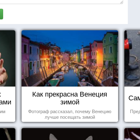
х
Как прекрасна Венеция
Сам
нами
зимой
шим
Фотограф рассказал, почему Венецию
Пре
лучше посещать зимой