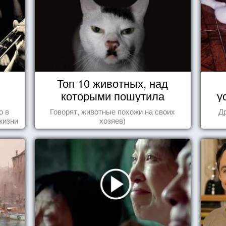
Топ 10 животных, над
которыми пошутила
у
природа
о в
Говорят, животные похожи на своих
Д
жизни
хозяев)