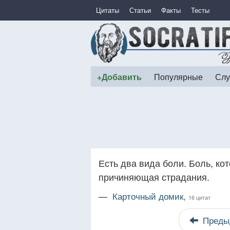
Цитаты
Статьи
Факты
Тесты
+Добавить
Популярные
Слу
Есть два вида боли. Боль, ко
причиняющая страдания.
—
Карточный домик,
16 цитат
Преды