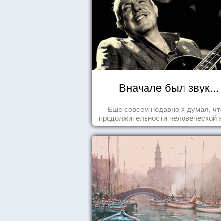
Вначале был звук...
Еще совсем недавно я думал, чт
продолжительности человеческой 
заложена какая-то ошибка.