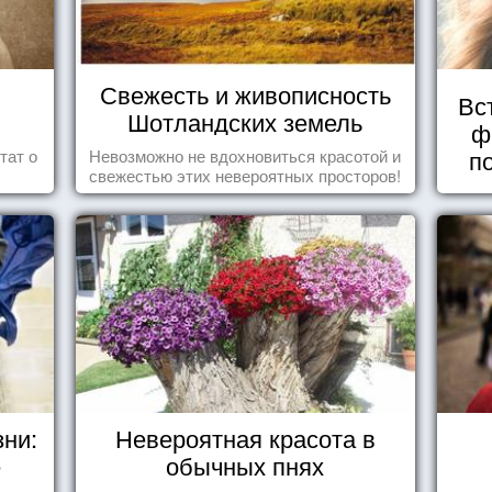
Свежесть и живописность
Вс
Шотландских земель
ф
п
тат о
Невозможно не вдохновиться красотой и
свежестью этих невероятных просторов!
зни:
Невероятная красота в
е
обычных пнях