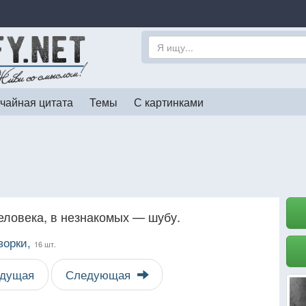
чайная цитата
Темы
С картинками
еловека, в незнакомых — шубу.
ворки,
16 шт.
дущая
Следующая