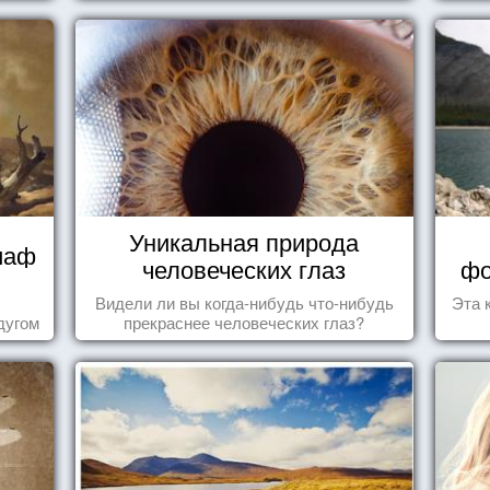
Уникальная природа
иаф
человеческих глаз
фо
Видели ли вы когда-нибудь что-нибудь
Эта 
дугом
прекраснее человеческих глаз?