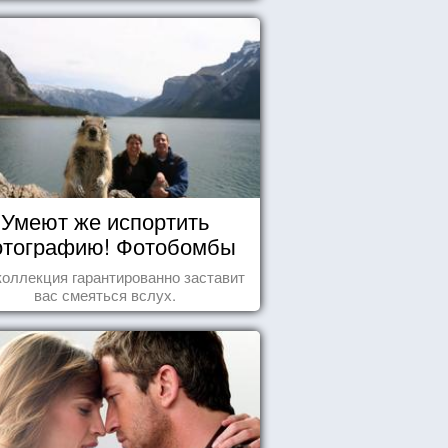
Умеют же испортить
тографию! Фотобомбы
животных
коллекция гарантированно заставит
вас смеяться вслух.