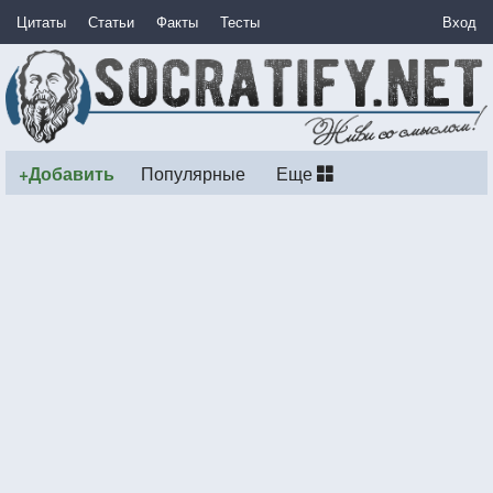
Цитаты
Статьи
Факты
Тесты
Вход
+Добавить
Популярные
Еще