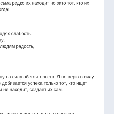
сьма редко их находит но зато тот, кто их
огда!
людях слабость.
ту.
 людям радость,
у на силу обстоятельств. Я не верю в силу
 добивается успеха только тот, кто ищет
 не находит, создаёт их сам.
х глазах ищет тот, кто его погасил.