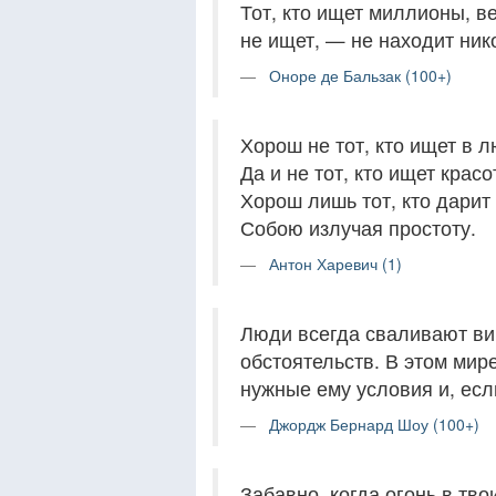
Тот, кто ищет миллионы, ве
не ищет, — не находит ник
Оноре де Бальзак (100+)
Хорош не тот, кто ищет в 
Да и не тот, кто ищет красо
Хорош лишь тот, кто дарит
Собою излучая простоту.
Антон Харевич (1)
Люди всегда сваливают вин
обстоятельств. В этом мире
нужные ему условия и, если
Джордж Бернард Шоу (100+)
Забавно, когда огонь в твои