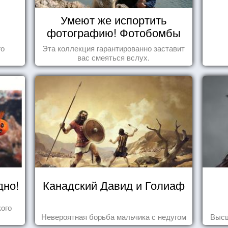
Умеют же испортить
фотографию! Фотобомбы
животных
го
Эта коллекция гарантированно заставит
вас смеяться вслух.
дно!
Канадский Давид и Голиаф
ого
Невероятная борьба мальчика с недугом
Высш