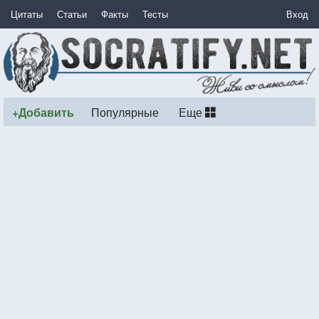
Цитаты
Статьи
Факты
Тесты
Вход
+Добавить
Популярные
Еще