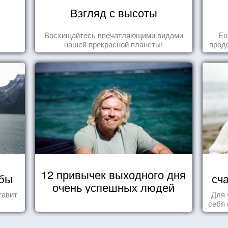
Взгляд с высоты
Восхищайтесь впечатляющими видами
Ещ
нашей прекрасной планеты!
прод
12 привычек выходного дня
мбы
сч
очень успешных людей
тавит
Для 
себя 
дари
ка