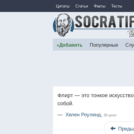
Цитаты
Статьи
Факты
Тесты
+Добавить
Популярные
Слу
Флирт — это тонкое искусств
собой.
—
Хелен Роуленд,
55 цитат
Преды