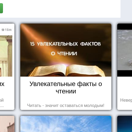
их
Увлекательные факты о
чтении
ой
Невер
..
Читать - значит оставаться молодым!