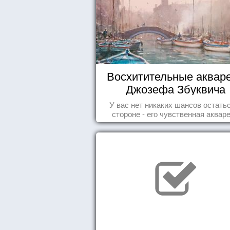
Восхитительные аквар
Джозефа Збуквича
У вас нет никаких шансов остать
стороне - его чувственная аквар
покорила жителей всего мира.