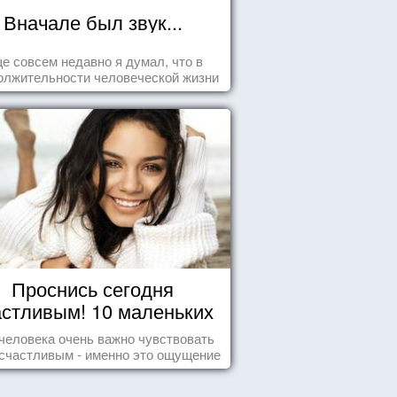
Вначале был звук...
е совсем недавно я думал, что в
олжительности человеческой жизни
заложена какая-то ошибка.
Проснись сегодня
астливым! 10 маленьких
радостей настоящего
человека очень важно чувствовать
Счастья
счастливым - именно это ощущение
т позитивные эмоции и превращает
ждый день в маленький праздник.