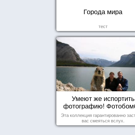
Города мира
тест
Умеют же испортить
фотографию! Фотобо
животных
Эта коллекция гарантированно зас
вас смеяться вслух.