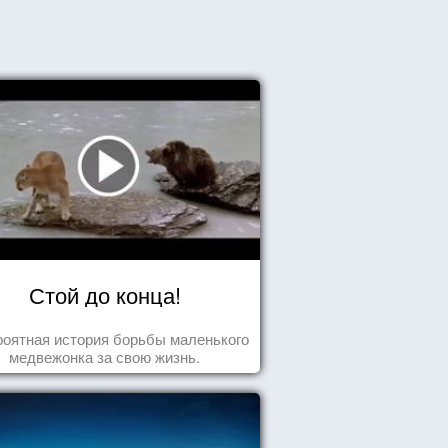
Стой до конца!
оятная история борьбы маленького
медвежонка за свою жизнь.