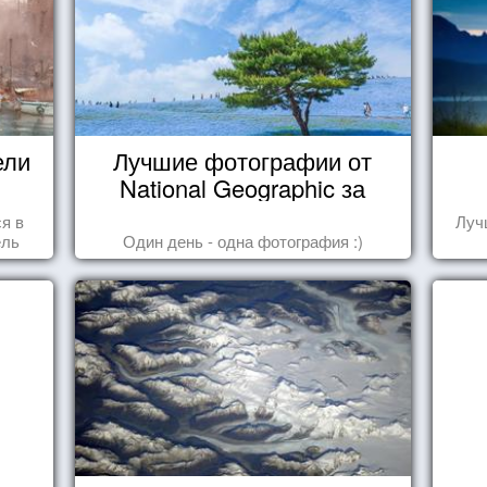
ели
Лучшие фотографии от
National Geographic за
октябрь 2014
ся в
Луч
ель
Один день - одна фотография :)