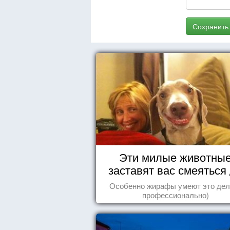
Сохранить
Эти милые животны
заставят вас смеяться
упаду!
Особенно жирафы умеют это дел
профессионально)