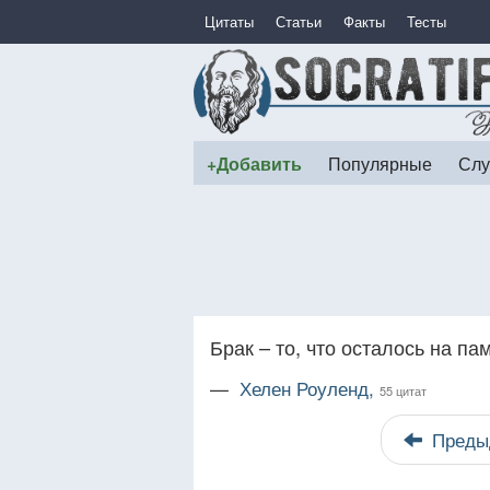
Цитаты
Статьи
Факты
Тесты
+Добавить
Популярные
Слу
Брак – то, что осталось на па
—
Хелен Роуленд,
55 цитат
Преды