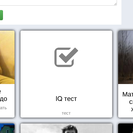
е
Мат
 до
IQ тест
с
ать
тест