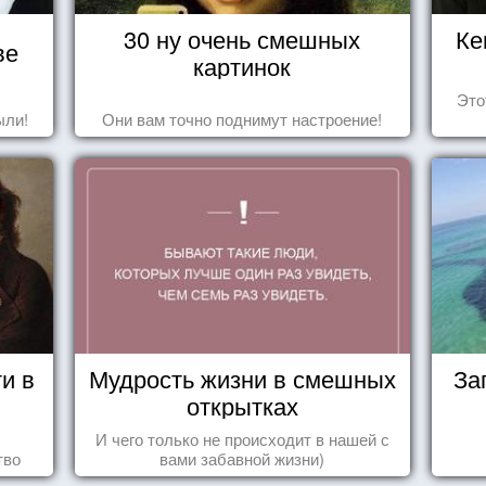
30 ну очень смешных
Ке
ве
картинок
Это
ыли!
Они вам точно поднимут настроение!
и в
Мудрость жизни в смешных
За
открытках
И чего только не происходит в нашей с
тво
вами забавной жизни)