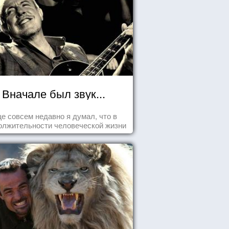
Вначале был звук...
е совсем недавно я думал, что в
олжительности человеческой жизни
заложена какая-то ошибка.