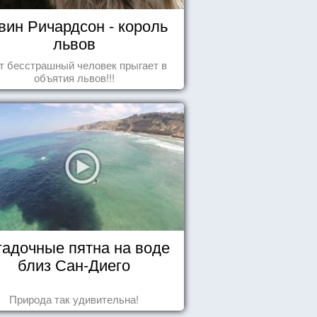
вин Ричардсон - король
львов
т бесстрашный человек прыгает в
объятия львов!!!
гадочные пятна на воде
близ Сан-Диего
Природа так удивительна!