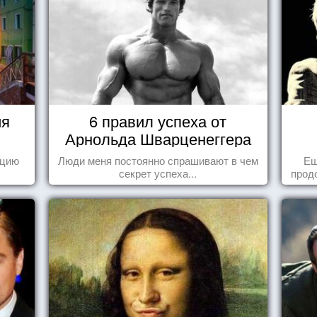
ия
6 правил успеха от
Арнольда Шварценеггера
ецию
Люди меня постоянно спрашивают в чем
Ещ
секрет успеха...
прод