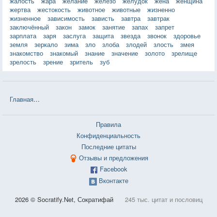
жалость
жара
желание
железо
желудок
жена
женщина
жертва
жестокость
животное
животные
жизненно
жизненное
зависимость
зависть
завтра
завтрак
заключённый
закон
замок
занятие
запах
запрет
зарплата
заря
заслуга
защита
звезда
звонок
здоровье
земля
зеркало
зима
зло
злоба
злодей
злость
змея
знакомство
знакомый
знание
значение
золото
зрелище
зрелость
зрение
зритель
зуб
Главная
❤❤❤ Хорошо быть тихоней (Стивен Чбоски) — 26 цитат
Правила
Конфиденциальность
Последние цитаты
Отзывы и предложения
Facebook
Вконтакте
2026 © Socratify.Net, Сократифай
245 тыс. цитат и пословиц