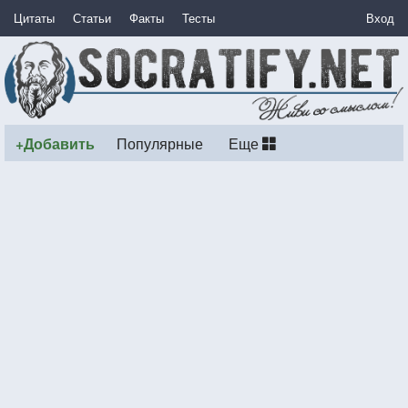
Цитаты
Статьи
Факты
Тесты
Вход
+Добавить
Популярные
Еще