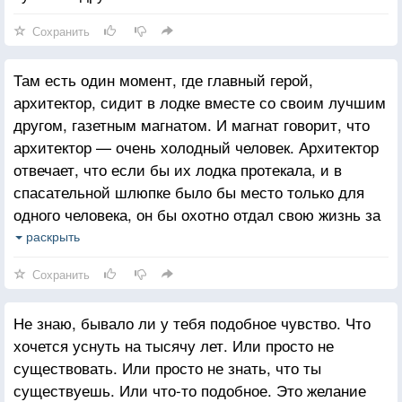
Сохранить
Там есть один момент, где главный герой,
архитектор, сидит в лодке вместе со своим лучшим
другом, газетным магнатом. И магнат говорит, что
архитектор — очень холодный человек. Архитектор
отвечает, что если бы их лодка протекала, и в
спасательной шлюпке было бы место только для
одного человека, он бы охотно отдал свою жизнь за
газетного магната. И потом он говорит что-то вроде:
раскрыть
— Я бы умер за тебя. Но я не стану жить ради тебя.
Сохранить
Не знаю, бывало ли у тебя подобное чувство. Что
хочется уснуть на тысячу лет. Или просто не
существовать. Или просто не знать, что ты
существуешь. Или что-то подобное. Это желание