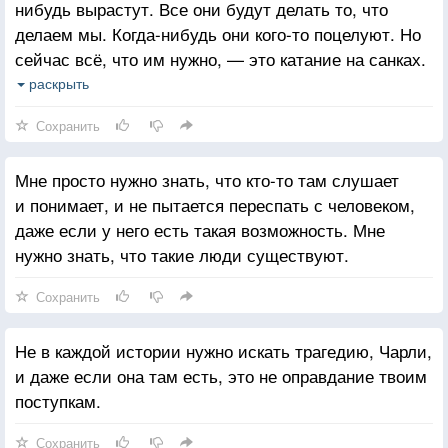
нибудь вырастут. Все они будут делать то, что
делаем мы. Когда-нибудь они кого-то поцелуют. Но
сейчас всё, что им нужно, — это катание на санках.
Я думаю, было бы здорово, если бы санок было
раскрыть
всегда достаточно для счастья, но, увы, это не так.
Сохранить
Мне просто нужно знать, что кто-то там слушает
и понимает, и не пытается переспать с человеком,
даже если у него есть такая возможность. Мне
нужно знать, что такие люди существуют.
Сохранить
Не в каждой истории нужно искать трагедию, Чарли,
и даже если она там есть, это не оправдание твоим
поступкам.
Сохранить