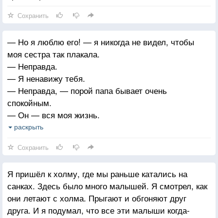
Сохранить
— Но я люблю его! — я никогда не видел, чтобы
моя сестра так плакала.
— Неправда.
— Я ненавижу тебя.
— Неправда, — порой папа бывает очень
спокойным.
— Он — вся моя жизнь.
— Никогда не говори так, о ком бы то ни было. Даже
раскрыть
обо мне, — это сказала мама.
Сохранить
Я пришёл к холму, где мы раньше катались на
санках. Здесь было много малышей. Я смотрел, как
они летают с холма. Прыгают и обгоняют друг
друга. И я подумал, что все эти малыши когда-