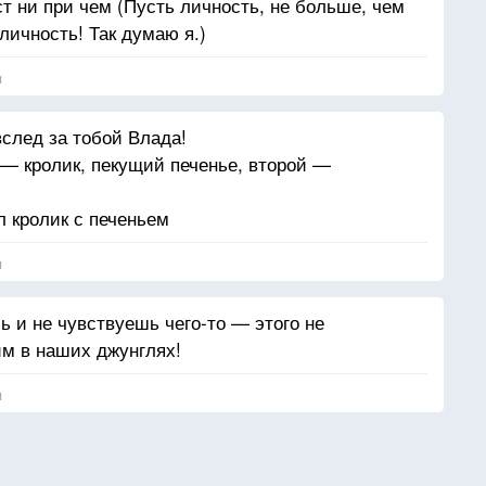
ст ни при чем (Пусть личность, не больше, чем
 личность! Так думаю я.)
я
след за тобой Влада!
— кролик, пекущий печенье, второй —
л кролик с печеньем
я
 и не чувствуешь чего-то — этого не
им в наших джунглях!
я