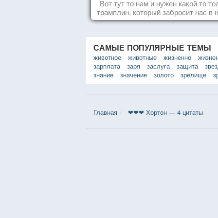
Вот тут то нам и нужен какой то то
трамплин, который забросит нас в 
реальность. БЛАГОДАРНОСТЬ
САМЫЕ ПОПУЛЯРНЫЕ ТЕМЫ
животное
животные
жизненно
жизне
зарплата
заря
заслуга
защита
зве
знание
значение
золото
зрелище
з
Главная
❤❤❤ Хортон — 4 цитаты