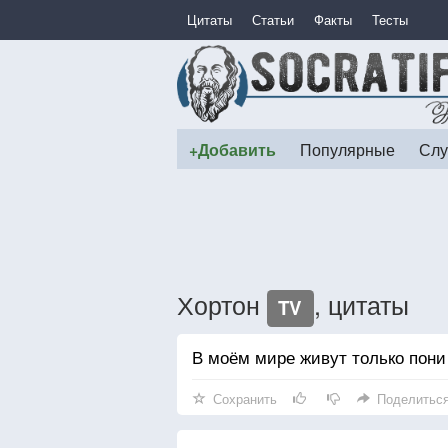
Цитаты
Статьи
Факты
Тесты
+Добавить
Популярные
Слу
Хортон
, цитаты
TV
В моём мире живут только пони
Сохранить
Поделитьс