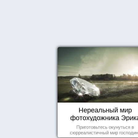
Нереальный мир
фотохудожника Эрик
Йоханссона
Приготовьтесь окунуться в
сюрреалистичный мир господи
Йоханссона