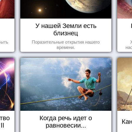
У нашей Земли есть
близнец
быть
Поразительные открытия нашего
времени.
на
тво
Когда речь идет о
Ка
II
равновесии...