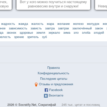
лчек,
Вот у кого можно поучиться настоящему
новую
равновесию внутри и снаружи!
Неве
.
жадность
жажда
жалость
жара
желание
железо
желудок
же
нное
зависимость
зависть
завтра
завтрак
заключённый
закон
зда
звонок
здоровье
земля
зеркало
зима
зло
злоба
злодей
релость
зрение
зритель
зуб
Правила
Конфиденциальность
Последние цитаты
Отзывы и предложения
Facebook
Вконтакте
2026 © Socratify.Net, Сократифай
245 тыс. цитат и пословиц