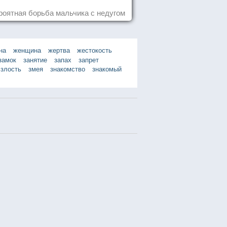
роятная борьба мальчика с недугом
на
женщина
жертва
жестокость
замок
занятие
запах
запрет
злость
змея
знакомство
знакомый