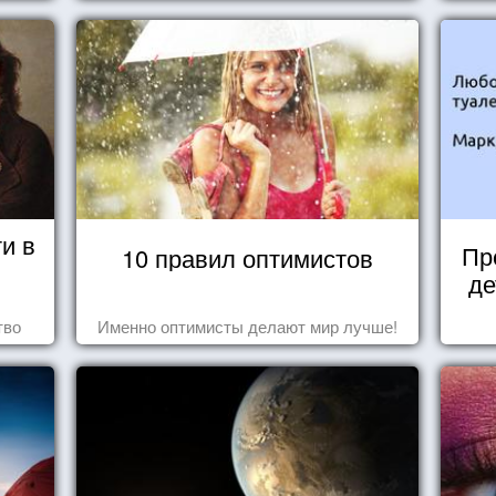
и в
Пр
10 правил оптимистов
де
тво
Именно оптимисты делают мир лучше!