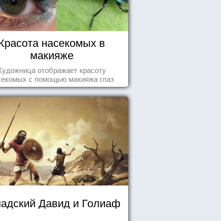
Красота насекомых в
макияже
Художница отображает красоту
секомых с помощью макияжа глаз
надский Давид и Голиаф