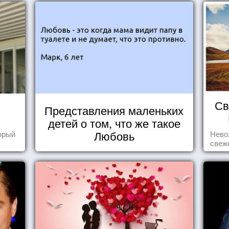
Св
Представления маленьких
детей о том, что же такое
Любовь
торый
Нево
свеж