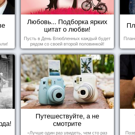
Любовь... Подборка ярких
ве
Пл
цитат о любви!
Пусть в День Влюбленных каждый будет
План
ыли!
рядом со своей второй половинкой!
Путешествуйте, а не
рда!
смотрите
«Лучше один раз увидеть, чем сто раз
Позв