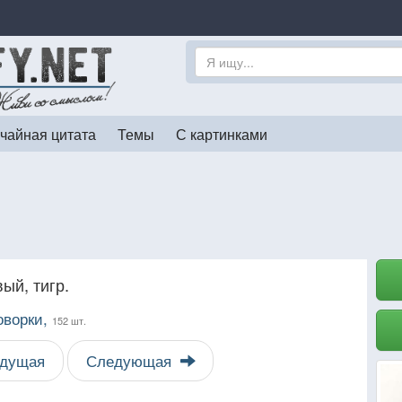
чайная цитата
Темы
С картинками
ый, тигр.
оворки,
152 шт.
дущая
Следующая