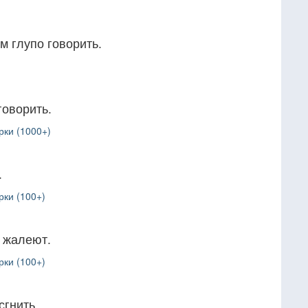
м глупо говорить.
говорить.
рки (1000+)
.
рки (100+)
м жалеют.
рки (100+)
сгнить.