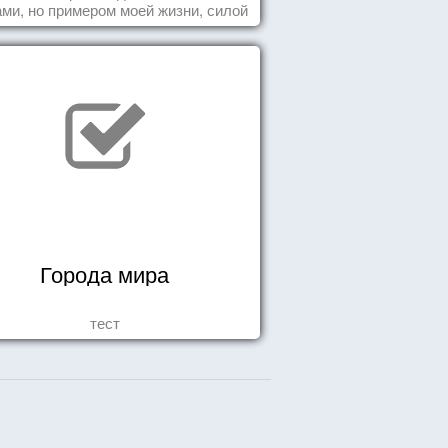
ми, но примером моей жизни, силой
ения, воодушевляющим влиянием ...
Города мира
тест