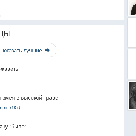
я
ЦЫ
Показать лучшие
ржаветь.
м змея в высокой траве.
ерн) (10+)
чу "было"...