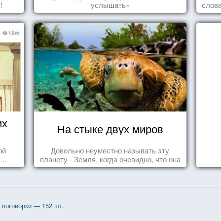
!
услышать»
слова
влеч
их
На стыке двух миров
ой
Довольно неуместно называть эту
..
планету - Земля, когда очевидно, что она
- Океан.
поговорки — 152 шт.