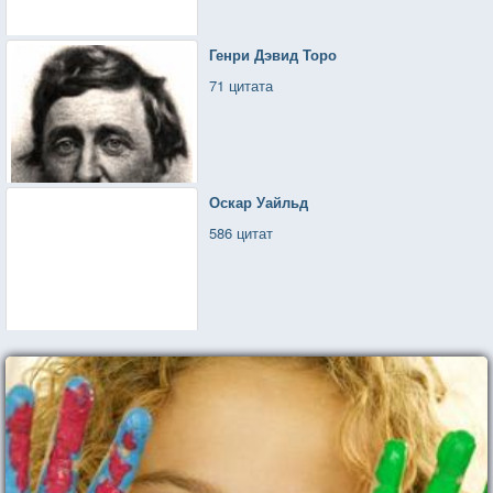
Генри Дэвид Торо
71 цитата
Оскар Уайльд
586 цитат