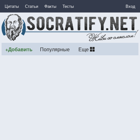
Цитаты
Статьи
Факты
Тесты
Вход
+Добавить
Популярные
Еще