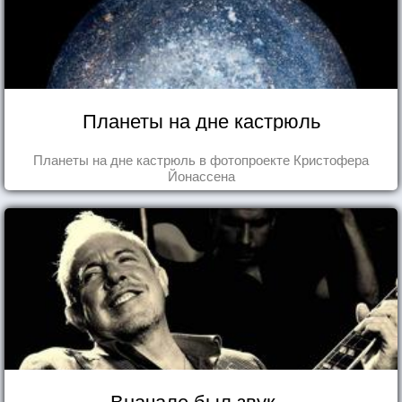
Планеты на дне кастрюль
Планеты на дне кастрюль в фотопроекте Кристофера
Йонассена
Вначале был звук...