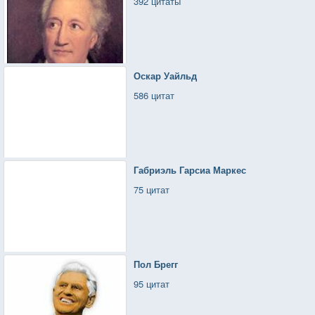
392 цитаты
Оскар Уайльд
586 цитат
Габриэль Гарсиа Маркес
75 цитат
Пол Брегг
95 цитат