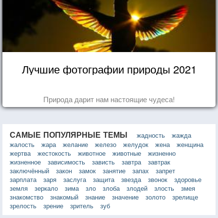
Лучшие фотографии природы 2021
Природа дарит нам настоящие чудеса!
САМЫЕ ПОПУЛЯРНЫЕ ТЕМЫ
жадность
жажда
жалость
жара
желание
железо
желудок
жена
женщина
жертва
жестокость
животное
животные
жизненно
жизненное
зависимость
зависть
завтра
завтрак
заключённый
закон
замок
занятие
запах
запрет
зарплата
заря
заслуга
защита
звезда
звонок
здоровье
земля
зеркало
зима
зло
злоба
злодей
злость
змея
знакомство
знакомый
знание
значение
золото
зрелище
зрелость
зрение
зритель
зуб