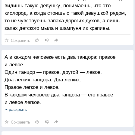
видишь такую девушку, понимаешь, что это
кислород, а когда стоишь с такой девушкой рядом,
то не чувствуешь запаха дорогих духов, а лишь
запах детского мыла и шампуня из крапивы.
Сохранить
А в каждом человеке есть два танцора: правое
и левое.
Один танцор — правое, другой — левое.
Два легких танцора. Два легких.
Правое легкое и левое.
В каждом человеке два танцора — его правое
и левое легкое.
Легкие танцуют, и человек получает кислород.
раскрыть
Если взять лопату, ударить по груди человека
Сохранить
в районе легких, то танцы прекратятся.
Легкие не танцуют, кислород прекращает поступать.