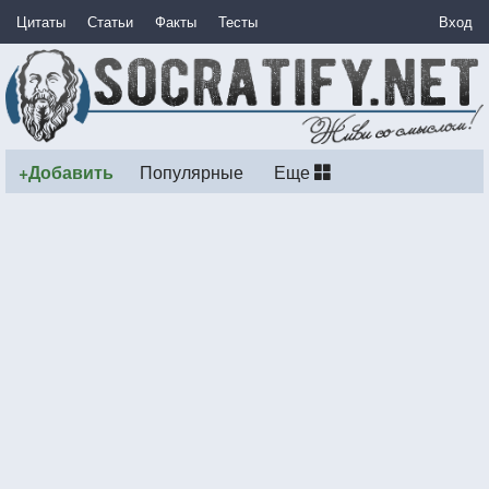
Цитаты
Статьи
Факты
Тесты
Вход
+Добавить
Популярные
Еще