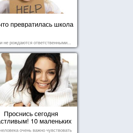
что превратилась школа
и не рождаются ответственными...
Проснись сегодня
астливым! 10 маленьких
радостей настоящего
человека очень важно чувствовать