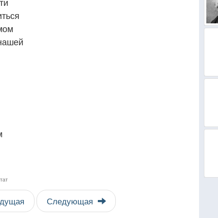
ти
иться
мом
 нашей
м
итат
дущая
Следующая