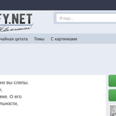
чайная цитата
Темы
С картинками
вно вы слепы.
е,
еке. О его
льности,