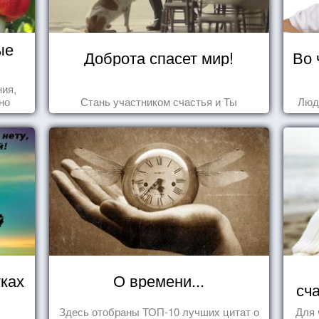
ые
Доброта спасет мир!
Во 
ния,
но
Стань участником счастья и Ты
Люд
яли
у.
ках
О времени...
сч
Здесь отобраны ТОП-10 лучших цитат о
Для 