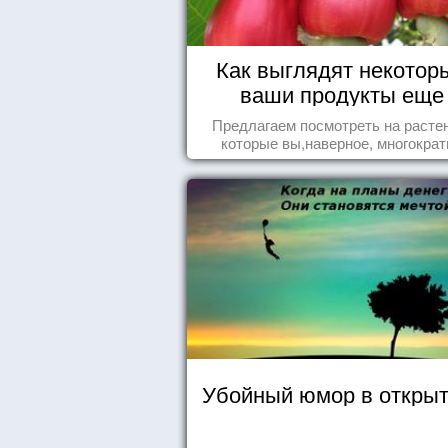
Как выглядят некотор
ваши продукты еще
живыми?
Предлагаем посмотреть на расте
которые вы,наверное, многократ
видели , но никогда не представл
себе, что употребляете их в пищ
Убойный юмор в открыт