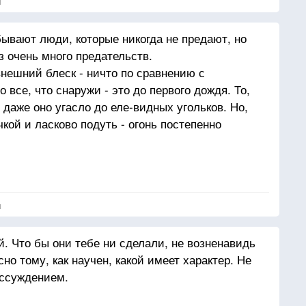
я
бывают люди, которые никогда не предают, но
з очень много предательств.
внешний блеск - ничто по сравнению с
 все, что снаружи - это до первого дождя. То,
ь даже оно угасло до еле-видных угольков. Но,
кой и ласково подуть - огонь постепенно
 многие формулы и афоризмы, которых ты
 пустые, пусть и красивые, наборы слов - не
ины, до которых ты сам дошел.
я
оброта, нежность, ласка и забота - это
 не слабости.
. Что бы они тебе ни сделали, не возненавидь
но тому, как научен, какой имеет характер. Не
ассуждением.