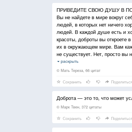
ПРИВЕДИТЕ СВОЮ ДУШУ В П
Вы не найдете в мире вокруг се
людей, в которых нет ничего хо
людей. В каждой душе есть и х
красоты, доброты вы откроете 
их в окружающем мире. Вам каже
не существует. Нет, просто вы н
Злой человек не видит добра.
раскрыть
мир кажется наполненным любо
© Мать Тереза, 66 цитат
не заблуждайтесь: Вы никогда н
Сохранить
Поделитьс
вне вас, если вы не сделали ус
Доброта — это то, что может у
© Марк Твен, 372 цитаты
Сохранить
Поделитьс