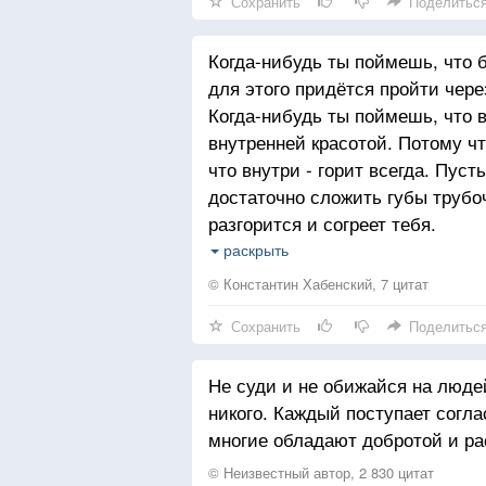
Сохранить
Поделитьс
Когда-нибудь ты поймешь, что 
для этого придётся пройти чере
Когда-нибудь ты поймешь, что 
внутренней красотой. Потому что
что внутри - горит всегда. Пуст
достаточно сложить губы трубоч
разгорится и согреет тебя.
Когда-нибудь ты поймешь, что
раскрыть
нахватался в окружающем мире -
© Константин Хабенский, 7 цитат
более того. Важны лишь те ист
Сохранить
Поделитьс
Когда-нибудь ты поймешь, что д
проявление внутренней силы, а
Не суди и не обижайся на людей
никого. Каждый поступает соглас
многие обладают добротой и р
© Неизвестный автор, 2 830 цитат