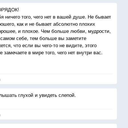
ОРЯДОК!
бя ничего того, чего нет в вашей душе. Не бывает
рошего, как и не бывает абсолютно плохих
орошее, и плохое. Чем больше любви, мудрости,
в самом себе, тем больше вы заметите
тся, что если вы чего-то не видите, этого
е замечаете в мире того, чего нет внутри вас.
 Жадному — все кажутся жадными, для любящего
вью, а для ненавидящего ненавистью. Поэтому
е достигните богатства, спокойствия и счастья
я
илий, чтобы найти их в самом себе.
слышать глухой и увидеть слепой.
я