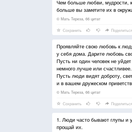
Чем больше любви, мудрости, к
больше вы заметите их в окру
© Мать Тереза, 66 цитат
Сохранить
Поделитьс
Проявляйте свою любовь к людя
у себя дома. Дарите любовь св
Пусть ни один человек не уйдет
немного лучше или счастливее
Пусть люди видят доброту, све
и в вашем дружеском приветст
© Мать Тереза, 66 цитат
Сохранить
Поделитьс
1. Люди часто бывают глупы и 
прощай их.