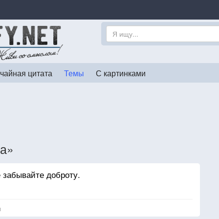
чайная цитата
Темы
С картинками
та»
е забывайте доброту.
я