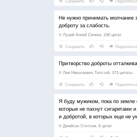
Сохранить
Поделитьс
Не нужно принимать молчание з
доброту за слабость.
© Луций Анней Сенека, 236 цитат
Сохранить
Поделитьс
Притворство доброты отталкива
© Лев Николаевич Толстой, 373 цитаты
Сохранить
Поделитьс
Я буду мужиком, пока по земле
которые не пахнут сигаретами 
и добротой, в которых еще не у
© Джейсон Стэтхэм, 6 цитат