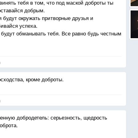
винять тебя в том, что под маской доброты ты
оставайся добрым.
я будут окружать притворные друзья и
бивайся успеха.
и будут обманывать тебя. Все равно будь честным
-то разрушит за одну ночь. Все равно строй.
 тебе будут завидовать. Все равно оставайся
я
ь сегодня, завтра люди забудут. Все равно делай
осходства, кроме доброты.
того, что у тебя есть, и мир попросит еще. Все
я
, что ты делаешь, все равно нужно не людям. Это
енную добродетель: серьезность, щедрость
оброта.