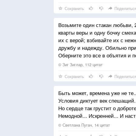
Сохранить
Поделитьс
Возьмите один стакан любьви, 2
кварты веры и одну бочку смех
их с верой; взбивайте их с не
дружбу и надежду. Обильно при
Оберните это все в объятия и 
© Зиг Зиглар, 112 цитат
Сохранить
Поделитьс
Быть может, времена уже не те..
Условия диктует век спешащий.
Но сердце так грустит о доброте
Немодной... Искренней... И наст
© Светлана Пугач, 14 цитат