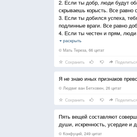
2. Если ты добр, люди будут об
скрываешь корысть. Все равно 
3. Если ты добился успеха, теб
подлинные враги. Все равно до
4. Если ты честен и прям, люд
и прямым.
раскрыть
5. То, что ты строишь годы, кто
© Мать Тереза, 66 цитат
6. Если ты спокоен и счастлив,
Сохранить
Поделитьс
счастливым.
7. То добро, которое ты делаеш
Я не знаю иных признаков прев
добро.
8. Отдай миру самое лучшее из 
© Людвиг ван Бетховен, 26 цитат
равно отдавай самое лучшее.
Сохранить
Поделитьс
9. Друг мой, в конце концов, то
нужно только тебе и Богу.
Пять вещей составляют соверш
души, искренность, усердие и д
© Конфуций, 249 цитат