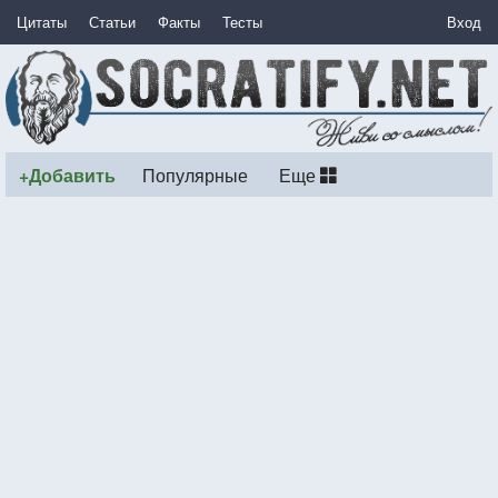
Цитаты
Статьи
Факты
Тесты
Вход
+Добавить
Популярные
Еще