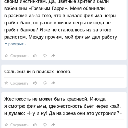
своим инстинктам. Да, цветные зрители были
взбешены «Грязным Гарри». Меня обвиняли
в расизме из-за того, что в начале фильма негры
грабят банк, но разве в жизни негры никогда не
грабят банков? Я же не становлюсь из-за этого
расистом. Между прочим, мой фильм дал работу
четверым неграм-каскадерам, но на это не обратили
раскрыть
внимания.
Сохранить
Соль жизни в поисках нового.
Сохранить
Жестокость не может быть красивой. Иногда
я смотрю фильмы, где жестокость бьёт через край,
и думаю: «Ну и ну! Да на хрена они это устроили?»
Сохранить