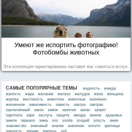
Умеют же испортить фотографию!
Фотобомбы животных
Эта коллекция гарантированно заставит вас смеяться вслух.
САМЫЕ ПОПУЛЯРНЫЕ ТЕМЫ
жадность
жажда
жалость
жара
желание
железо
желудок
жена
женщина
жертва
жестокость
животное
животные
жизненно
жизненное
зависимость
зависть
завтра
завтрак
заключённый
закон
замок
занятие
запах
запрет
зарплата
заря
заслуга
защита
звезда
звонок
здоровье
земля
зеркало
зима
зло
злоба
злодей
злость
змея
знакомство
знакомый
знание
значение
золото
зрелище
зрелость
зрение
зритель
зуб