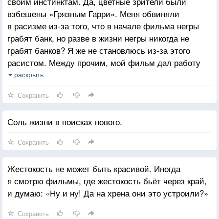
своим инстинктам. Да, цветные зрители были
взбешены «Грязным Гарри». Меня обвиняли
в расизме из-за того, что в начале фильма негры
грабят банк, но разве в жизни негры никогда не
грабят банков? Я же не становлюсь из-за этого
расистом. Между прочим, мой фильм дал работу
четверым неграм-каскадерам, но на это не обратили
раскрыть
внимания.
Сохранить
Соль жизни в поисках нового.
Сохранить
Жестокость не может быть красивой. Иногда
я смотрю фильмы, где жестокость бьёт через край,
и думаю: «Ну и ну! Да на хрена они это устроили?»
Сохранить