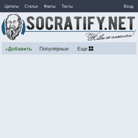
Цитаты
Статьи
Факты
Тесты
Вход
+Добавить
Популярные
Еще