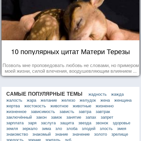
10 популярных цитат Матери Терезы
Позволь мне проповедовать любовь не словами, но примером
моей жизни, силой влечения, воодушевляющим влиянием ...
САМЫЕ ПОПУЛЯРНЫЕ ТЕМЫ
жадность
жажда
жалость
жара
желание
железо
желудок
жена
женщина
жертва
жестокость
животное
животные
жизненно
жизненное
зависимость
зависть
завтра
завтрак
заключённый
закон
замок
занятие
запах
запрет
зарплата
заря
заслуга
защита
звезда
звонок
здоровье
земля
зеркало
зима
зло
злоба
злодей
злость
змея
знакомство
знакомый
знание
значение
золото
зрелище
зрелость
зрение
зритель
зуб