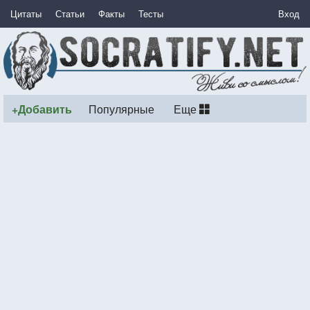
Цитаты
Статьи
Факты
Тесты
Вход
+Добавить
Популярные
Еще